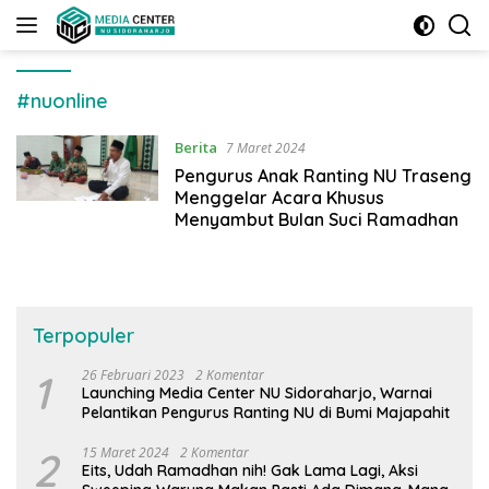
Langsung
ke
konten
#nuonline
Berita
7 Maret 2024
Pengurus Anak Ranting NU Traseng
Menggelar Acara Khusus
Menyambut Bulan Suci Ramadhan
Terpopuler
1
26 Februari 2023
2 Komentar
Launching Media Center NU Sidoraharjo, Warnai
Pelantikan Pengurus Ranting NU di Bumi Majapahit
2
15 Maret 2024
2 Komentar
Eits, Udah Ramadhan nih! Gak Lama Lagi, Aksi