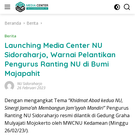
Langsung
ke
konten
Beranda
Berita
Berita
Launching Media Center NU
Sidoraharjo, Warnai Pelantikan
Pengurus Ranting NU di Bumi
Majapahit
NU Sidoraharjo
26 Februari 2023
Dengan mengangkat Tema
“Khidmat Abad kedua NU,
Sinergi Jama’ah Membangun Jam’iyyah Mandiri”
Pengurus
Ranting NU Sidoraharjo resmi dilantik di Gedung Graha
Mulyajati Mojokerto oleh MWCNU Kedamean (Minggu
26/02/23/).