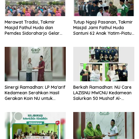
Merawat Tradisi, Takmir
Tutup Ngaji Pasanan, Takmir
Masjid Fathul Huda dan
Masjid Jami Fathul Huda
Pemdes Sidoraharjo Gelar
Santuni 62 Anak Yatim-Piatu
Nyekar Kubro di Akhir
se-Desa Sidoraharjo
Ramadhan.
Sinergi Ramadhan: LP Ma’arif
Berkah Ramadhan: NU Care
Kedamean Serahkan Hasil
LAZISNU MWCNU Kedamean
Gerakan Koin NU untuk
Salurkan 50 Mushaf Al-
Pembangunan RSNU dan
Qur’an untuk Santri Tahfidz
Gedung MWCNU Kedamean
Tanbihul Ghofilin Al Mustofa