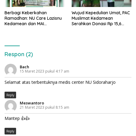
Berbagi Keberkahan
Wujud Kepedulian Umat, PAC
Ramadhan: NU Care Lazisnu
Muslimat Kedamean
Kedamean dan MAI
Serahkan Donasi Rp 15,6
Surabaya Bahagiakan 50
Juta ke NU Care Lazisnu
Anak Yatim
MWCNU Kedamean untuk
Pembangunan RSNU Gresik
Respon (2)
Bach
15 Maret 2023 pukul 4:17 am
Selamat atas terbentuknya medis center NU Sidoraharjo
Reply
Meswantoro
21 Maret 2023 pukul 8:15 am
Mantep 👍👍
Reply