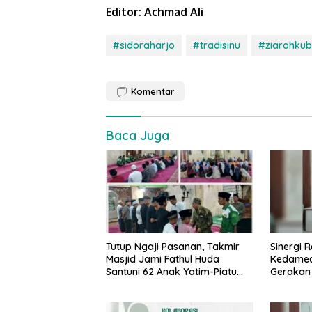
Editor: Achmad Ali
#sidoraharjo
#tradisinu
#ziarohkub
Komentar
Baca Juga
Tutup Ngaji Pasanan, Takmir
Sinergi 
Masjid Jami Fathul Huda
Kedamea
Santuni 62 Anak Yatim-Piatu
Gerakan 
se-Desa Sidoraharjo
Pembang
Gedung