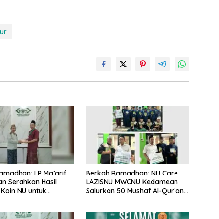
ur
Ramadhan: LP Ma’arif
Berkah Ramadhan: NU Care
n Serahkan Hasil
LAZISNU MWCNU Kedamean
Koin NU untuk
Salurkan 50 Mushaf Al-Qur’an
unan RSNU dan
untuk Santri Tahfidz Tanbihul
 MWCNU Kedamean
Ghofilin Al Mustofa