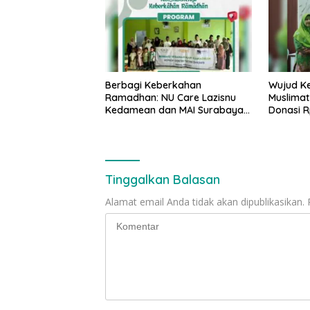
Berbagi Keberkahan
Wujud Ke
Ramadhan: NU Care Lazisnu
Muslima
Kedamean dan MAI Surabaya
Donasi R
Bahagiakan 50 Anak Yatim
Lazisnu
untuk P
Gresik
Tinggalkan Balasan
Alamat email Anda tidak akan dipublikasikan.