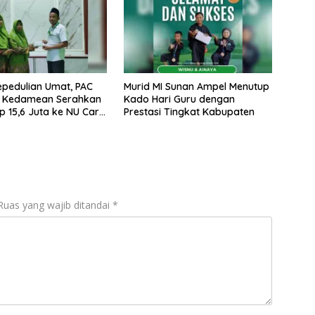
pedulian Umat, PAC
Murid MI Sunan Ampel Menutup
t Kedamean Serahkan
Kado Hari Guru dengan
p 15,6 Juta ke NU Care
Prestasi Tingkat Kabupaten
 MWCNU Kedamean
embangunan RSNU
Ruas yang wajib ditandai
*