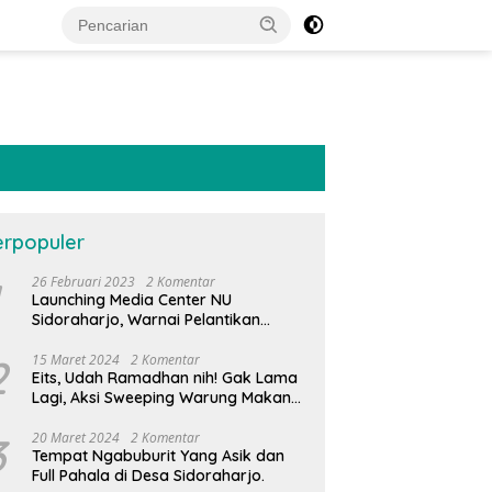
erpopuler
26 Februari 2023
2 Komentar
Launching Media Center NU
Sidoraharjo, Warnai Pelantikan
Pengurus Ranting NU di Bumi
Majapahit
2
15 Maret 2024
2 Komentar
Eits, Udah Ramadhan nih! Gak Lama
Lagi, Aksi Sweeping Warung Makan
Pasti Ada Dimana-Mana.
3
20 Maret 2024
2 Komentar
Tempat Ngabuburit Yang Asik dan
Full Pahala di Desa Sidoraharjo.