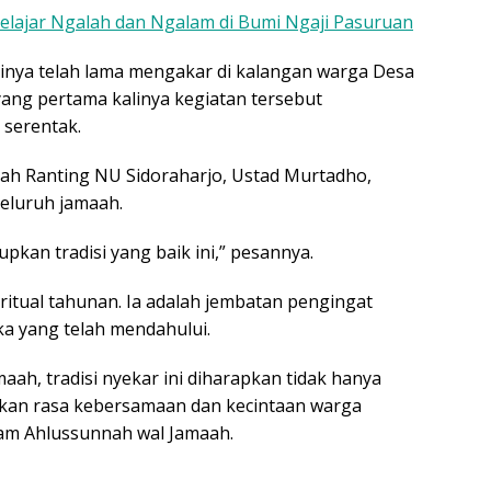
elajar Ngalah dan Ngalam di Bumi Ngaji Pasuruan
jatinya telah lama mengakar di kalangan warga Desa
yang pertama kalinya kegiatan tersebut
 serentak.
riah Ranting NU Sidoraharjo, Ustad Murtadho,
eluruh jamaah.
pkan tradisi yang baik ini,” pesannya.
tual tahunan. Ia adalah jembatan pengingat
a yang telah mendahului.
ah, tradisi nyekar ini diharapkan tidak hanya
hkan rasa kebersamaan dan kecintaan warga
slam Ahlussunnah wal Jamaah.