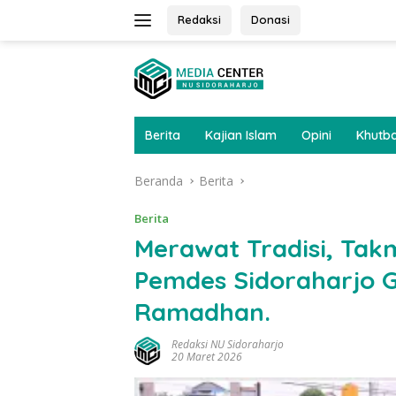
Langsung
Redaksi
Donasi
ke
konten
Berita
Kajian Islam
Opini
Khutb
Beranda
Berita
Berita
Merawat Tradisi, Tak
Pemdes Sidoraharjo G
Ramadhan.
Redaksi NU Sidoraharjo
20 Maret 2026