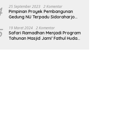
4
25 September 2023
2 Komentar
Pimpinan Proyek Pembangunan
Gedung NU Terpadu Sidoraharjo
Melaksankan Nadzar
5
19 Maret 2024
2 Komentar
Safari Ramadhan Menjadi Program
Tahunan Masjid Jami’ Fathul Huda
Sidoraharjo