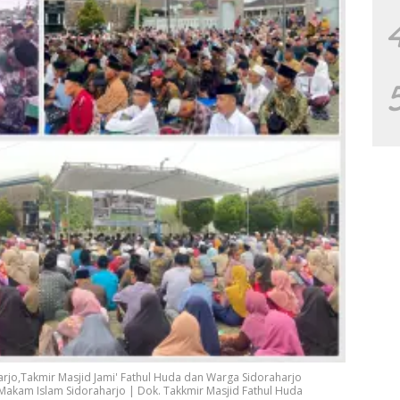
arjo,Takmir Masjid Jami' Fathul Huda dan Warga Sidoraharjo
akam Islam Sidoraharjo | Dok. Takkmir Masjid Fathul Huda