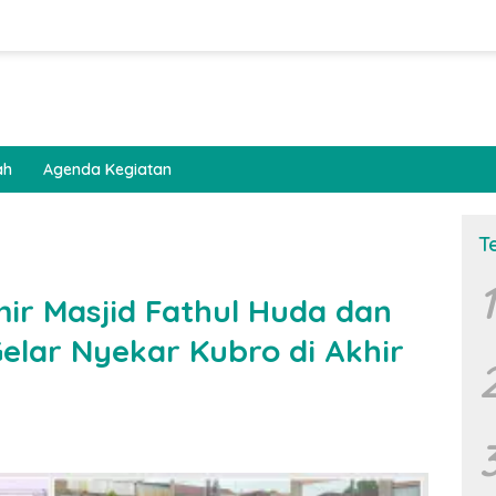
ah
Agenda Kegiatan
T
1
mir Masjid Fathul Huda dan
elar Nyekar Kubro di Akhir